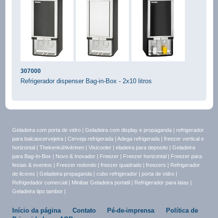
307000
Refrigerador dispenser Bag-in-Box - 2x10 litros
Geladeira com porta de vidro
|
Geladeira com display e propaganda
|
refrigerador
para balcaocervejeira
|
Cerveja refrigerada
|
Adega refrigerada
|
freezer vertical e
horizontal
|
Thekenkühlvitrinen
|
Visicooler
|
eladeira para deposito
|
Geladeira
para Bag-In-Box
|
Novo & Inovador
|
Freezer
|
Freezer horizontal
|
Freezer para
festas & eventos
|
Freezer redondo
|
freezer quadrado
|
freezers
|
Refrigerador
de licores
|
Geladeira propaganda
|
cubo refrigerador
|
porta de vidro
|
Refrigedador comercial
|
Minibar Geladeira portatil
|
Refrigerador para latas
|
Geladeira tipo tambor
|
Início da página
Contato
Pé-de-imprensa
Política de