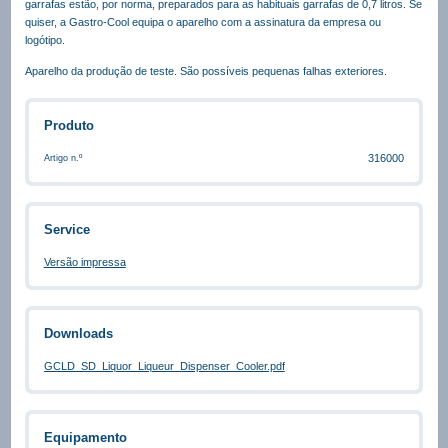
garrafas estão, por norma, preparados para as habituais garrafas de 0,7 litros. Se
quiser, a Gastro-Cool equipa o aparelho com a assinatura da empresa ou
logótipo.
Aparelho da produção de teste. São possíveis pequenas falhas exteriores.
Produto
316000
Artigo n.º
Service
Versão impressa
Downloads
GCLD_SD_Liquor_Liqueur_Dispenser_Cooler.pdf
Equipamento