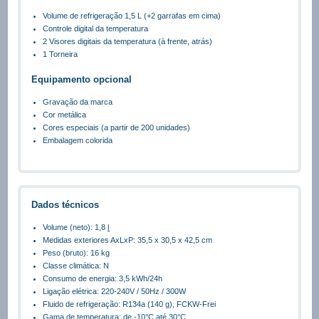
Volume de refrigeração 1,5 L (+2 garrafas em cima)
Controle digital da temperatura
2 Visores digitais da temperatura (à frente, atrás)
1 Torneira
Equipamento opcional
Gravação da marca
Cor metálica
Cores especiais (a partir de 200 unidades)
Embalagem colorida
Dados técnicos
Volume (neto): 1,8
l
Medidas exteriores AxLxP: 35,5 x 30,5 x 42,5 cm
Peso (bruto): 16 kg
Classe climática: N
Consumo de energia: 3,5 kWh/24h
Ligação elétrica: 220-240V / 50Hz / 300W
Fluido de refrigeração: R134a (140 g), FCKW-Frei
Gama de temperatura: de -10°C até 30°C